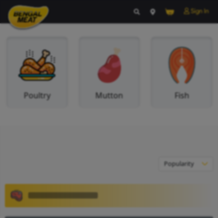
Poultry
Mutton